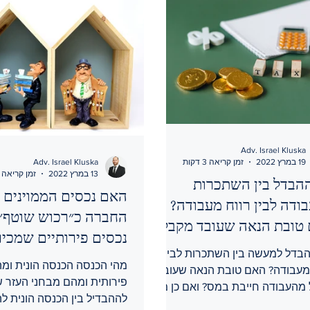
Adv. Israel Kluska
19 במרץ 2022
זמן קריאה 3 דקות
Adv. Israel Kluska
13 במרץ 2022
זמן קריאה 4 דקות
הבדל בין השתכרות
האם נכסים הממוינים 
ודה לבין רווח מעבודה?
החברה כ״רכוש שוטף״
טובת הנאה שעובד מקבל
נכסים פירותיים שמכי
ודה היא חייבת במס?
בדל למעשה בין השתכרות לבין
מניבה הכנסה פירותית?
מהי הכנסה הכנסה הונית ומה
 מעבודה? האם טובת הנאה שעובד
פירותית ומהם מבחני העזר ש
מהעבודה חייבת במס? ואם כן מה
לההבדיל בין הכנסה הונית ל
דיוק אותה טובת הנאה? ומה עם