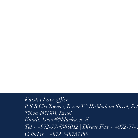
Kluska
Law office
B.S.R City Towers, Tower Y 3 HaShaham Street, Pe
Tikva 4951703, Israel
Email:
Israel@kluska.co.il
Tel - +972-77-5365012 | Direct Fax - +972-77
Cellular - +972-549787485