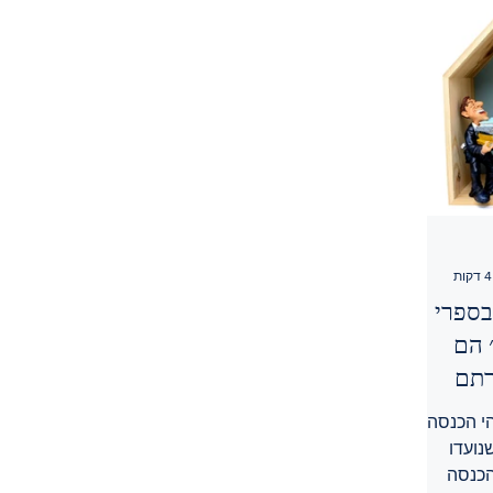
בספרי
 הם
רתם
י הכנסה
נועדו
הכנסה