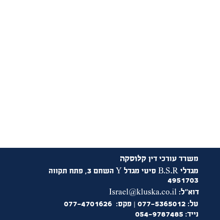
קלוסקה
משרד עורכי דין
מגדלי B.S.R סיטי מגדל Y השחם 3, פתח תקווה
4951703
דוא"ל:
Israel@kluska.co.il
טל: 077-5365012 | פקס: 077-4701626
נייד: 054-9787485