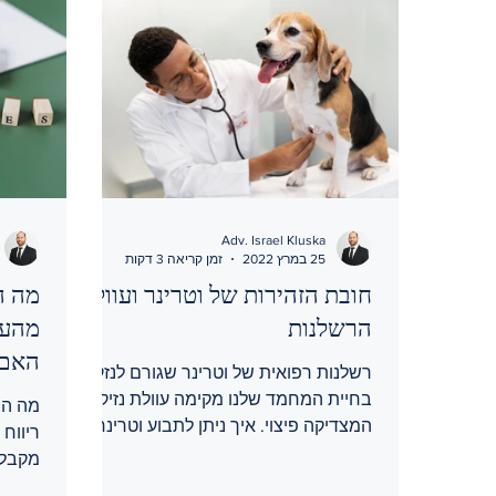
Adv. Israel Kluska
25 במרץ 2022
זמן קריאה 3 דקות
חובת הזהירות של וטרינר ועוולת
מה ה
הרשלנות
מהעב
האם 
רשלנות רפואית של וטרינר שגורם לנזק
מהעב
בחיית המחמד שלנו מקימה עוולת נזיקית
מה הה
המצדיקה פיצוי. איך ניתן לתבוע וטרינר
ריווח
על נזקי גוף של חיית המחמד שלנו?
מקבל 
היא ב