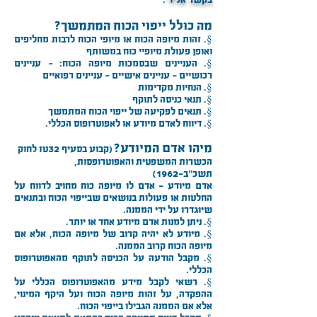
מה כולל ייפוי הכוח המתמשך?
§. זהות מיופה הכוח או מיופי הכוח לרבות מחליפים
ואופן פעולת מיופיי כוח במשותף
§. העניינים שבסמכות מיופה הכוח: - עניינים
רכושיים - עניינים אישיים - עניינים רפואיים
§. הנחיות מקדימות
§. תנאי כניסה לתוקף
§. תנאים לפקיעה של ייפוי הכוח המתמשך
§. דיווח לאדם מיודע או לאפוטרופוס הכללי.
מיהו אדם המיודע?
(קבוע בסעיף 32טז לחוק
הכשרות המשפטית והאפוטרופסות,
תשכ"ב-1962)
אדם מיודע - אדם לו מיופה כוח מחויב לדווח על
החלטות או פעולות בנושאים שבייפוי הכוח ובתנאים
שיוגדרו על ידי הממנה.
§. ניתן למנות אדם מיודע אחד או יותר.
§. מיודע לא יהיה קרוב של מיופה הכוח, אלא אם
מיופה הכוח קרוב הממנה.
§. מקבל הודעה על הכניסה לתוקף מהאפוטרופוס
הכללי.
§. רשאי לקבל מידע מהאפוטרופוס הכללי על
ההפקדה, על זהות מיופה הכוח ועל היקף המינוי,
אלא אם הממנה הגבילו בייפוי הכוח.