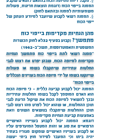
§. מקבל דיווח ממיופה הכוח בהתאם לתנאים שקבע
הממנה בייפוי הכוח (דוגמת הוצאות חריגות, פעולות
משמעותיות לממנה ובהתאם לחוק)
§. הממנה רשאי לקבוע שיועבר למיודע העתק של
ייפוי הכוח
מהן הנחיות מקדימות בייפוי כוח
מתמשך?
(קבוע בסעיף 32לא לחוק הכשרות
המשפטית והאפוטרופסות, תשכ"ב-1962)
"ממנה רשאי לתת בייפוי כוח מתמשך הנחיות
מקדימות למיופה הכוח, שבהן יפרט את רצונו לגבי
החלטות עתידיות שיתקבלו בשמו או פעולות
שיינקטו בשמו על ידי מיופה הכוח בעניינים הנכללים
בייפוי הכוח"
הממנה יכול לקבוע קביעה כללית - כי מיופה הכוח
הוא האדם המוסמך לקבל בשמו החלטות עתידיות
ובכך להשאיר למיופה הכוח את שיקול הדעת לגבי
תוכן ההחלטות, או שהוא יכול לפרט מהו רצונו לגבי
תוכן ההחלטות שיתקבלו בנושאים השונים וזאת
באמצעות קביעת הנחיות מקדימות.
דוגמא: הממנה יכול לקבוע בענייניו האישיים
הרפואיים את סוג או זהות המטפל המועדפים עליו
או לקבוע בענייניו האישיים שמקום מגוריו בעתיד
יהיה ביתו וכי המעבר לסידור חוץ ביתי יעשה