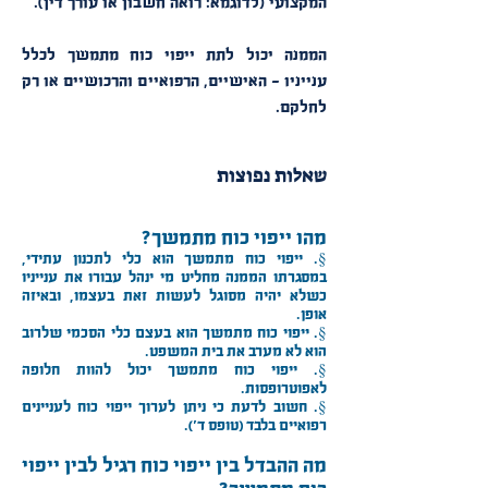
המקצועי (לדוגמא: רואה חשבון או עורך דין).
הממנה יכול לתת ייפוי כוח מתמשך לכלל
ענייניו - האישיים, הרפואיים והרכושיים או רק
לחלקם.
שאלות נפוצות
מהו ייפוי כוח מתמשך?
§. ייפוי כוח מתמשך הוא כלי לתכנון עתידי,
במסגרתו הממנה מחליט מי ינהל עבורו את ענייניו
כשלא יהיה מסוגל לעשות זאת בעצמו, ובאיזה
אופן.
§. ייפוי כוח מתמשך הוא בעצם כלי הסכמי שלרוב
הוא לא מערב את בית המשפט.
§. ייפוי כוח מתמשך יכול להוות חלופה
לאפוטרופסות.
§. חשוב לדעת כי ניתן לערוך ייפוי כוח לעניינים
רפואיים בלבד (טופס ד').
מה ההבדל בין ייפוי כוח רגיל לבין ייפוי