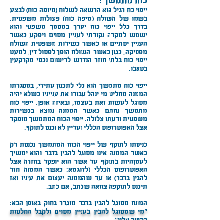
כוח מתמשך?
ייפוי כח רגיל הוא הרשאה לשָׁלוּחַ (מיופה כוח) לבצע
בשמו של השׁוֹלֵחַ (מיפה כוח) פעולות משפטית.
בדרך כלל ייפוי כוח יערך במסמך משפטי והוא
ישמש למקרה נקודתי לעניין מסוים ויפקע כאשר
העניין יסתיים או כאשר כשירות משפטית השׁוֹלֵחַ
מפסיקה, כגון כאשר השׁוֹלֵחַ הופך לפסול דין, למעט
ייפוי כוח בלתי חוזר הנדרש לרישום נכסי מקרקעין
בטאבו.
ייפוי כוח מתמשך הוא כלי לתכנון עתידי, במסגרתו
הממנה מחליט מי ינהל עבורו את ענייניו כשלא יהיה
מסוגל לעשות זאת בעצמו, ובאיזה אופן. ייפוי כוח
מתמשך נחתם כאשר הממנה נמצא בכשירות
משפטית ודעתו צלולה. ייפוי הכוח המתמשך מופקד
אצל האפוטרופוס הכללי ועדיין לא נכנס לתוקף.
כניסתו לתוקף של ייפוי הכוח המתמשך נכנסת רק
כאשר הממנה אינו מסוגל להבין בדבר והוא ימשיך
לעמןהיות בתוקף עד אשר הוא יופקד בחזרה אצל
האפוטרופוס הכללי (לדוגמא: כאשר הממנה חזר
להבין בדבר) או עד שהממנה יעצום את עיניו ואז
תיכנס לתוקפה צוואה שכתב, אם כתב.
המונח מסוגל להבין בדבר מוגדר בחוק באופן הבא:
"מי שמסוגל להבין בעניין מסוים ולקבל החלטות
בקשר אליו"
.