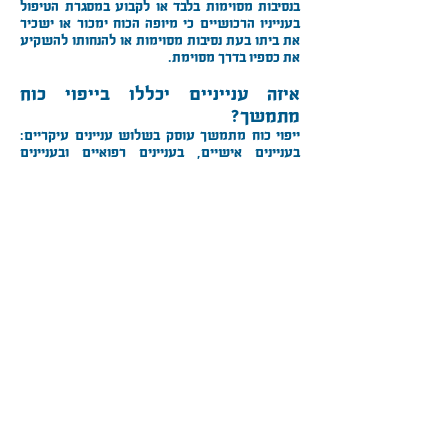
בנסיבות מסוימות בלבד או לקבוע במסגרת הטיפול
בענייניו הרכושיים כי מיופה הכוח ימכור או ישכיר
את ביתו בעת נסיבות מסוימות או להנחותו להשקיע
את כספיו בדרך מסוימת.
איזה ענייניים יכללו בייפוי כוח
מתמשך?
ייפוי כוח מתמשך עוסק בשלוש עניינים עיקריים:
בעניינים אישיים, בעניינים רפואיים ובעניינים
ריכושיים.
בעניינים אישיים – ייפוי כוח מסוג זה מתייחס
לרווחתו האישית של האדם, לצרכיו היומיומיים,
למקום מגוריו, לבריאותו, לענייניו הגופניים,
הנפשיים או החברתיים.
בעניינים רפואיים – ייפוי כוח מסוג זה כולל גם
עניינים רפואיים, אך ניתן גם לערוך ייפוי כוח
מתמשך רפואי שמתייחס לעניינים הבריאותיים
בלבד.
בעניינים הרכושיים – ייפוי כוח מסוג זה מתייחס
לטיפול בכלל נכסיו, כספיו והתחייבויותיו של האדם.
לעריכת ייפוי כוח
מתמשך