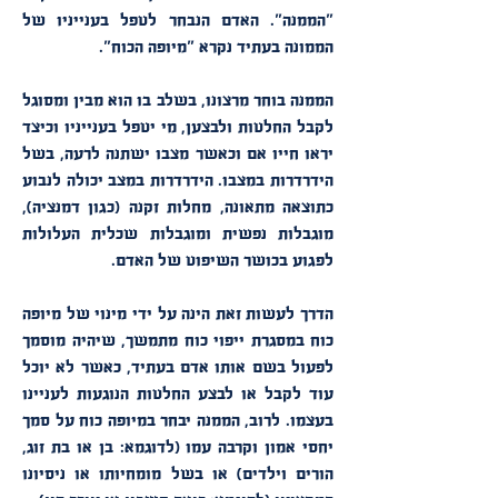
"הממנה". האדם הנבחר לטפל בענייניו של
הממונה בעתיד נקרא "מיופה הכוח".
הממנה בוחר מרצונו, בשלב בו הוא מבין ומסוגל
לקבל החלטות ולבצען, מי יטפל בענייניו וכיצד
יראו חייו אם וכאשר מצבו ישתנה לרעה, בשל
הידרדרות במצבו. הידרדרות במצב יכולה לנבוע
כתוצאה מתאונה, מחלות זקנה (כגון דמנציה),
מוגבלות נפשית ומוגבלות שכלית העלולות
לפגוע בכושר השיפוט של האדם.
הדרך לעשות זאת הינה על ידי מינוי של מיופה
כוח במסגרת ייפוי כוח מתמשך, שיהיה מוסמך
לפעול בשם אותו אדם בעתיד, כאשר לא יוכל
עוד לקבל או לבצע החלטות הנוגעות לעניינו
בעצמו.
לרוב, הממנה יבחר במיופה כוח על סמך
יחסי אמון וקרבה עמו (לדוגמא: בן או בת זוג,
הורים וילדים) או בשל מומחיותו או ניסיונו