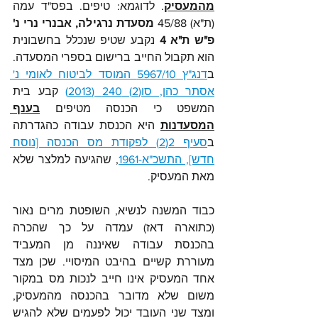
מהמעסיק
. לדוגמא: טיפים. בפס"ד עמה 
(ת"א) 45/88 
מסעדת נרגילה, אבנרי נרי נ' 
פ"ש ת"א
4
 נקבע שטיפ שנכלל בחשבונית 
הוא תקבול החייב ברישום בספרי המסעדה. 
ב
דנג"ץ 5967/10 המוסד לביטוח לאומי נ' 
אסתר כהן, סו(2) 240 (2013
)
קבע בית 
המשפט כי הכנסה מטיפים 
בענף 
המסעדנות
 היא הכנסת עבודה כהגדרתה 
ב
סעיף 2(2) לפקודת מס הכנסה [נוסח 
חדש], התשכ"א-1961
, שהגיעה למלצר שלא 
מאת המעסיק.
כבוד המשנה לנשיא, השופטת מרים נאור 
(כתוארה דאז) עמדה על כך שהכרה 
בהכנסת עבודה שאיננה מן המעביד 
מעוררת קשיים בהיבט המיסויי. שכן מצד 
אחד המעסיק אינו חייב לנכות מס במקור 
משום שלא מדובר בהכנסה מהמעסיק, 
ומצד שני העובד יכול לפעמים שלא להגיש 