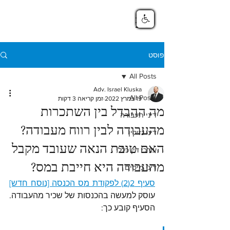
פוסט
All Posts
Adv. Israel Kluska
All Posts
19 במרץ 2022
זמן קריאה 3 דקות
מה ההבדל בין השתכרות
דיני תעבורה
מהעבודה לבין רווח מעבודה?
דיני נזיקין
האם טובת הנאה שעובד מקבל
עורכי דין כללי
מהעבודה היא חייבת במס?
דיני מיסים
סעיף 2(2) לפקודת מס הכנסה [נוסח חדש]
עוסק למעשה בהכנסות של שכיר מהעבודה. 
הסעיף קובע כך: