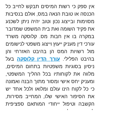
אין ספק כי רשות המיסים תבקש לחייב כל 
הכנסה או טובת הנאה במס, אולם בנסיבות 
מסוימות ובייצוג נכון וטוב יהיה ניתן לשכנע 
את פקיד השומה ואת בית המשפט שמדובר 
במקרה בו אין חבות מס. קלוסקה משרד 
עורכי דין מעניק ייעוץ וייצוג משפטי לנישומים 
מול רשויות המס הן בהיבט האזרחי והן 
בהיבט הפלילי. 
עורך הדין קלוסקה
בעל 
ניסיון בסוגיות משפטיות בתחום המיסים, 
מלווה את לקוחותיו בכל ההליך המשפטי, 
ומעניק יחס אישי ומסור מתוך הבנה ואמונה 
כי כל לקוח הינו עולם ומלואו ולכל אחד יש 
את הסיפור האישי שלו, המחייב מסירות, 
הקשבה וטיפול ייחודי המותאם ספציפית 
לצרכיו, החל מן הפגישה הראשונה ועד 
להשגת התוצאה הטובה ביותר
לקריאת מאמר בנושא "מתי הכנסה מטיפים 