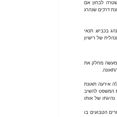
הוא מרכיב הראיות לכאורה, במרכיב זה מתבקש קצין המשטרה לבחון אם 
קיימות ראיות לכאורה המצביעות על כך שהנהג עבר עבירה שבשלה אירעה תאונת דרכים שנהרג 
הוא השאלה אם קיימת מסוכנות לציבור בהמשך נהיגתו של הנהג בכביש. תנאי 
זה עולה אף במשתמע מסעיף 48 לפקודה המסמיך בית-משפט לבטל פסילה מנהלית של רישיון 
, מח(5) 215 (1994) בית המשפט למעשה מחלק את 
תאונה.
למעשה גם אם קיימות ראיות לכאורה המצביעות על כך שהנהג עבר עבירה שבשלה אירעה תאונת 
דרכים שנהרג בה אדם הרי שבהתאם לסעיף 48 לפקודה השאלה העיקרית שעל בית המשפט להשיב 
עליה בבואו להחליט בעניין הפסילה המנהלית מלהחזיק ברישיון הנהיגה היא האם נהיגתו של אותו 
האם עברו של הנהג מעיד על כך שאופן נהיגתו מסוכן? האם הוכח שיש גורמים אחרים הטבועים בו 