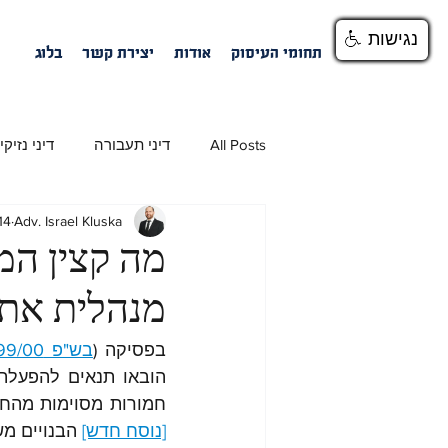
נגישות
נגישות
נגישות
בית
תחומי העיסוק
אודות
יצירת קשר
בלוג
All Posts
דיני תעבורה
דיני נזיקין
Adv. Israel Kluska
14 באוג׳ 21
מה קצין המ
מנהלית את ר
בפסיקה (
בש"פ 7399/00 
חמורות מסוימות מהחז
[נוסח חדש]
 הבנויים מש