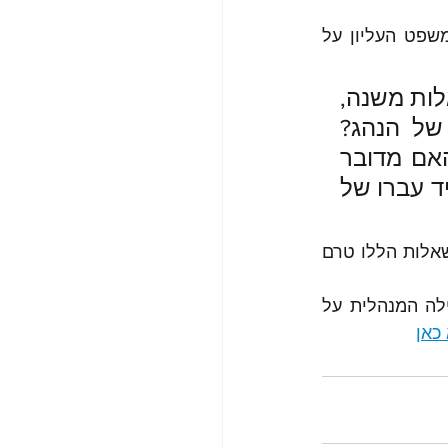
(נבו 27.11.2002) עמד בית המשפט העליון על  
"בבואו להשיב על השאלה עליו להקדים ולהשיב על מספר שאלות משנה, 
לרבות השאלות: האם יש ראיות לכאורה להוכחת אשמתו של הנהג? 
האם מעידות נסיבות התאונה על כך שאופן נהיגתו מסוכן? האם מדובר 
באירוע בעל אופי מקרי, או בדרך התנהגות אופיינית? האם מעיד עברו של 
כך למעשה קצין משטרה, בדרגת מפקח לפחות, צריך לעמוד בתנאים ולבחון את השאלות הללו טרם 
לקריאה מעמיקה יותר על פסילה מנהלית של רישיון הנהיגה וכן על מטרות הפסילה המנהלית על 
 כאן